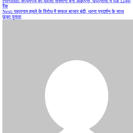
Post
Previous:
कायमगंज की देवांशी सक्सेना बनीं आईएएस, यूपीएससी में पाई 124वीं
रैंक
navigation
Next:
पहलगाम हमले के विरोध में सफल बाजार बंदी, धरना प्रदर्शन के साथ
फूंका पुतला