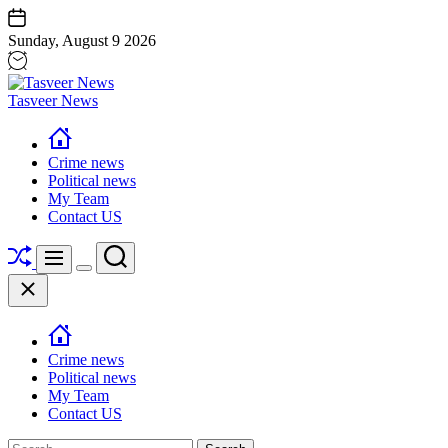
Skip
Sunday, August 9 2026
to
content
Tasveer News
Crime news
Political news
My Team
Contact US
Shuffle
Search
Menu
Switch
Close
color
mode
Crime news
Political news
My Team
Contact US
Search