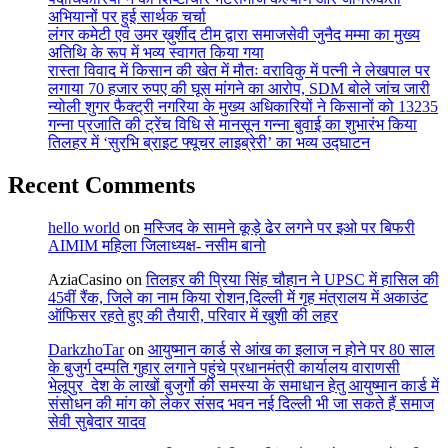
अभियानों पर हुई सार्थक चर्चा
लंगर कमेटी एवं उमर ख़ुर्शीद टीम द्वारा समाजसेवी जुनैद मम्मा का मुख्य
अतिथि के रूप में भव्य स्वागत किया गया
रास्ता विवाद में किसान की खेत में मौतः वराविकु में पत्नी ने लेखपाल पर
लगाया 70 हजार रुपए की घूस मांगने का आरोप, SDM बोले जांच जारी
न्योली शुगर फैक्ट्री नगरिया के मुख्य अधिकारियों ने किसानों को 13235
गन्ना प्रजाति की ट्रेंच विधि से मानसून गन्ना बुवाई का शुभारंभ किया
तिलहर में ‘सुरभि ब्राइट फ्यूचर लाइब्रेरी’ का भव्य उद्घाटन
Recent Comments
hello world
on
मस्जिद के सामने कूड़े ढेर लगने पर इओ पर बिफरी
AIMIM महिला जिलाध्यक्ष- नसीम बानो
AziaCasino
on
तिलहर की प्रिया सिंह चौहान ने UPSC में हासिल की
45वीं रैंक, जिले का नाम किया रोशन,दिल्ली में गृह मंत्रालय में अकाउंट
ऑफिसर रहते हुए की तैयारी, परिवार में खुशी की लहर
DarkzhoTar
on
आयुष्मान कार्ड से आंख का इलाज न होने पर 80 साल
के बुजुर्ग दम्पति गुहार लगाने पहुंचे प्रधानमंत्री कार्यालय वाराणसी
भेलूपुर_देश के लाखों बुजुर्गो की समस्या के समाधान हेतु आयुष्मान कार्ड में
संसोधन की मांग को लेकर संसद भवन नई दिल्ली भी जा सकते हैं समाज
सेवी सुबेदार यादव