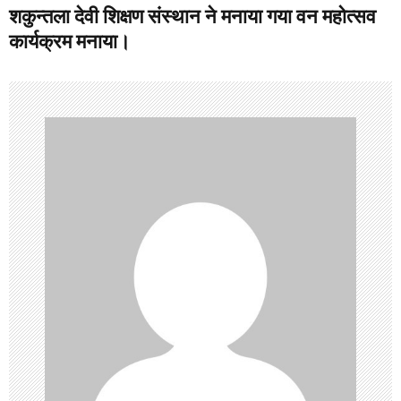
शकुन्तला देवी शिक्षण संस्थान ने मनाया गया वन महोत्सव
t
कार्यक्रम मनाया।
n
a
v
i
g
a
t
i
o
n