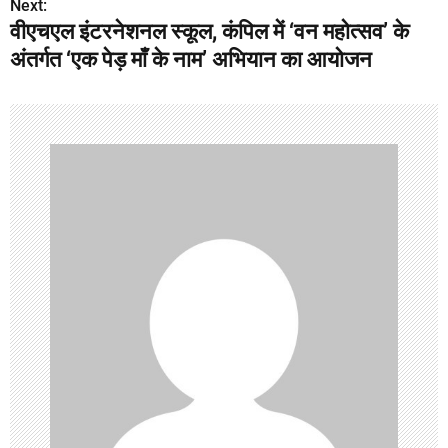
Next:
वीएचएल इंटरनेशनल स्कूल, कंपिल में ‘वन महोत्सव’ के
s
अंतर्गत ‘एक पेड़ माँ के नाम’ अभियान का आयोजन
t
n
a
v
i
g
a
t
i
o