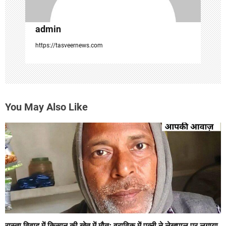
n
admin
https://tasveernews.com
You May Also Like
रास्ता विवाद में किसान की खेत में मौतः वराविकु में पत्नी ने लेखपाल पर लगाया