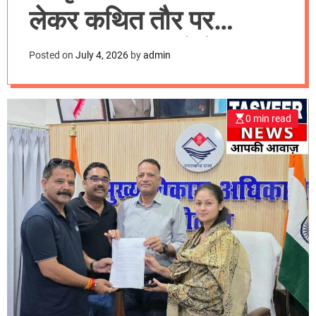
m
लेकर कथित तौर पर
o
d
आपत्तिजनक शब्दों के
e
Posted on
July 4, 2026
by
admin
प्रयोग का विरोध करते हुए
अधिकारियों को शिकायत
0 min read
पत्र सौंपा गया।