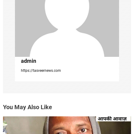
t
i
o
n
admin
https://tasveernews.com
You May Also Like