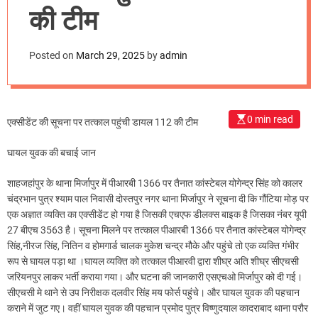
m
की टीम
o
d
e
Posted on
March 29, 2025
by
admin
0 min read
एक्सीडेंट की सूचना पर तत्काल पहुंची डायल 112 की टीम
घायल युवक की बचाई जान
शाहजहांपुर के थाना मिर्जापुर में पीआरबी 1366 पर तैनात कांस्टेबल योगेन्द्र सिंह को कालर
चंद्रभान पुत्र श्याम पाल निवासी दोस्तपुर नगर थाना मिर्जापुर ने सूचना दी कि गौंटिया मोड़ पर
एक अज्ञात व्यक्ति का एक्सीडेंट हो गया है जिसकी एचएफ डीलक्स बाइक है जिसका नंबर यूपी
27 बीएच 3563 है। सूचना मिलने पर तत्काल पीआरबी 1366 पर तैनात कांस्टेबल योगेन्द्र
सिंह,नीरज सिंह, नितिन व होमगार्ड चालक मुकेश चन्द्र मौके और पहुंचे तो एक व्यक्ति गंभीर
रूप से घायल पड़ा था ।घायल व्यक्ति को तत्काल पीआरवी द्वारा शीघ्र अति शीघ्र सीएचसी
जरियनपुर लाकर भर्ती कराया गया। और घटना की जानकारी एसएचओ मिर्जापुर को दी गई।
सीएचसी मे थाने से उप निरीक्षक दलवीर सिंह मय फोर्स पहुंचे। और घायल युवक की पहचान
कराने में जुट गए। वहीं घायल युवक की पहचान प्रमोद पुत्र विष्णुदयाल कादराबाद थाना परौर