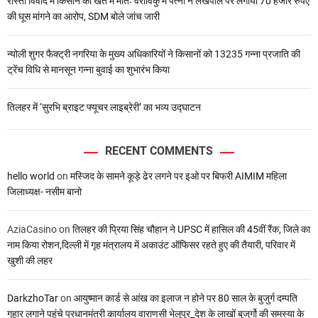
रास्ता विवाद में किसान की खेत में मौतः वराविकु में पत्नी ने लेखपाल पर लगाया 70 हजार रुपए
की घूस मांगने का आरोप, SDM बोले जांच जारी
न्योली शुगर फैक्ट्री नगरिया के मुख्य अधिकारियों ने किसानों को 13235 गन्ना प्रजाति की
ट्रेंच विधि से मानसून गन्ना बुवाई का शुभारंभ किया
तिलहर में ‘सुरभि ब्राइट फ्यूचर लाइब्रेरी’ का भव्य उद्घाटन
RECENT COMMENTS
hello world
on
मस्जिद के सामने कूड़े ढेर लगने पर इओ पर बिफरी AIMIM महिला
जिलाध्यक्ष- नसीम बानो
AziaCasino
on
तिलहर की प्रिया सिंह चौहान ने UPSC में हासिल की 45वीं रैंक, जिले का
नाम किया रोशन,दिल्ली में गृह मंत्रालय में अकाउंट ऑफिसर रहते हुए की तैयारी, परिवार में
खुशी की लहर
DarkzhoTar
on
आयुष्मान कार्ड से आंख का इलाज न होने पर 80 साल के बुजुर्ग दम्पति
गुहार लगाने पहुंचे प्रधानमंत्री कार्यालय वाराणसी भेलूपुर_देश के लाखों बुजुर्गो की समस्या के