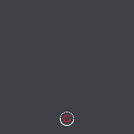
रास्ता विवाद में किसान की खेत में मौतः वराविकु में पत्नी ने लेखपाल पर लगाया
70 हजार रुपए की घूस मांगने का आरोप, SDM बोले जांच जारी
August 3, 2026
+
There are no comments
Add yours
Comment
Name