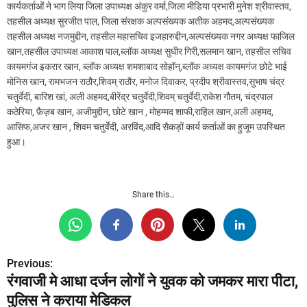
कार्यकर्ताओं ने भाग लिया जिला उपाध्यक्ष अंकुर वर्मा,जिला मीडिया प्रभारी मुनेश श्रीवास्तव,
तहसील अध्यक्ष सुरजीत पाल, जिला संरक्षक अल्पसंख्यक अतीक अहमद,अल्पसंख्यक
तहसील अध्यक्ष नजमुद्दीन, तहसील महासचिव इजहारुद्दीन,अल्पसंख्यक नगर अध्यक्ष फाजिल
खान,तहसील उपाध्यक्ष आकाश पाल,ब्लॉक अध्यक्ष सुधीर गिरी,सलमान खान, तहसील सचिव
कायमगंज इकरार खान, ब्लॉक अध्यक्ष शमशाबाद सोहॉन्,ब्लॉक अध्यक्ष कायमगंज छोटे भाई
मोनिस खान, रामभजन राठौर,शिवम् राठौर, मनोज दिवाकर, प्रदीप श्रीवास्तव,सुभाष चंद्र
चतुर्वेदी, बारिश खां, अली अहमद,बीरेंद्र चतुर्वेदी,शिवम् चतुर्वेदी,राकेश गौतम, चंद्रपाल
कठेरिया, फ़ैज़ब खान, अजीमुद्दीन, छोटे खान , मोहम्मद शाफी,राहिल खान,अली अहमद,
आसिफ,अजर खान , शिवम चतुर्वेदी, अरविंद,आदि सैकड़ों कार्य कर्ताओं का हुजूम उपस्थित
हुआ।
Share this…
Previous:
P
रंगवाजी मे आधा दर्जन लोगों ने युवक को जमकर मारा पीटा,
o
पुलिस ने कराया मेडिकल