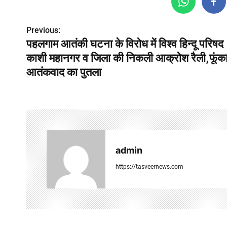
P
Previous:
पहलगाम आतंकी घटना के विरोध में विश्व हिन्दू परिषद
o
काशी महानगर व जिला की निकली आक्रोश रैली,फूंक
s
आतंकवाद का पुतला
t
n
a
v
admin
i
https://tasveernews.com
g
a
t