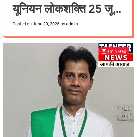
m
यूनियन लोकशक्ति 25 जून
o
d
को डीएम को सौंपेगी ज्ञापन
e
Posted on
June 20, 2026
by
admin
0 min read