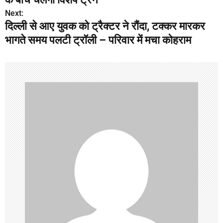
s
Next:
दिल्ली से आए युवक को ट्रैक्टर ने रौंदा, टक्कर मारकर
t
भागते समय पलटी ट्रॉली – परिवार में मचा कोहराम
n
a
v
i
g
a
t
i
o
n