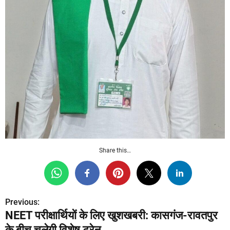
Share this…
Previous:
P
NEET परीक्षार्थियों के लिए खुशखबरी: कासगंज-रावतपुर
o
के बीच चलेगी विशेष ट्रेन