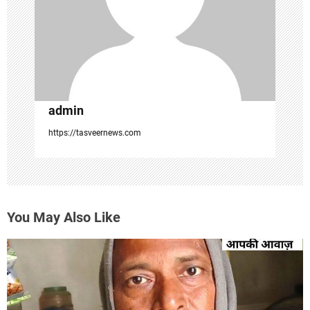
i
o
n
admin
https://tasveernews.com
You May Also Like