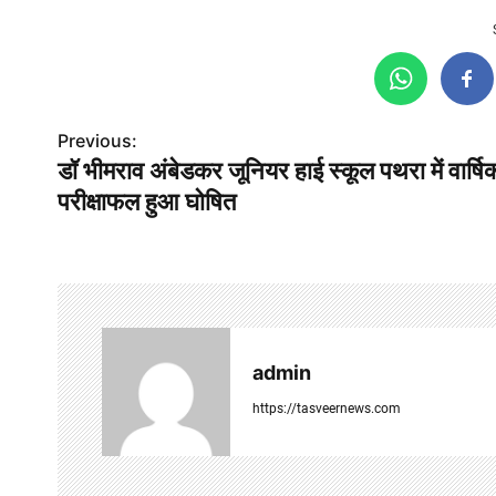
Previous:
P
डॉ भीमराव अंबेडकर जूनियर हाई स्कूल पथरा में वार्षि
o
परीक्षाफल हुआ घोषित
s
t
n
a
admin
v
https://tasveernews.com
i
g