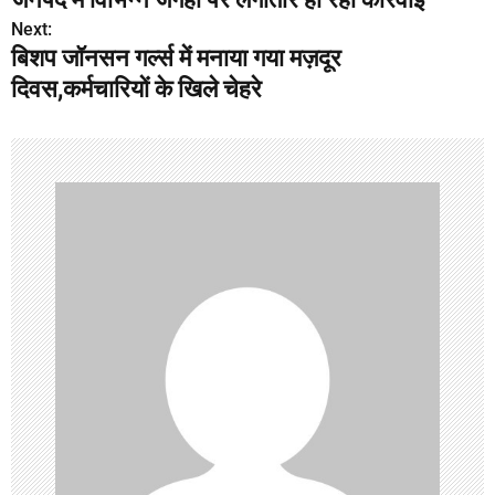
s
Next:
बिशप जॉनसन गर्ल्स में मनाया गया मज़दूर
t
दिवस,कर्मचारियों के खिले चेहरे
n
a
v
i
g
a
t
i
o
n