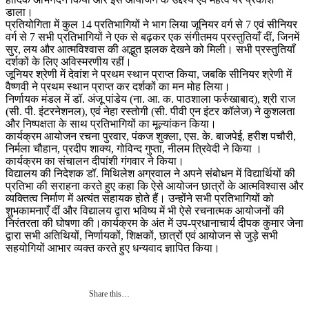
डाला।
प्रतियोगिता में कुल 14 प्रतिभागियों ने भाग लिया जूनियर वर्ग से 7 एवं सीनियर
वर्ग से 7 सभी प्रतिभागियों ने एक से बढ़कर एक संगीतमय प्रस्तुतियाँ दीं, जिनमें
सुर, लय और आत्मविश्वास की अ‌द्भुत झलक देखने को मिली। सभी प्रस्तुतियाँ
दर्शकों के लिए अविस्मरणीय रहीं।
जूनियर श्रेणी में देवांश ने प्रथम स्थान प्राप्त किया, जबकि सीनियर श्रेणी में
वैष्णवी ने प्रथम स्थान प्राप्त कर दर्शकों का मन मोह लिया।
निर्णायक मंडल में डॉ. अंजू पांडेय (ना. आ. क. पाठशाला फर्रुखाबाद), श्री राज
(सी. पी. इंटरनेशनल), एवं नेहा रस्तोगी (सी. पीवी एन इंटर कॉलेज) ने कुशलता
और निष्पक्षता के साथ प्रतिभागियों का मूल्यांकन किया।
कार्यक्रम आयोजन रचना पुरवार, पंकज शुक्ला, एस. के. बाजपेई, हरीश पचौरी,
निर्मला चौहान, प्रदीप शाक्य, गोविन्द गुप्ता, नीलम त्रिवेदी ने किया ।
कार्यक्रम का संचालन दीपांशी गंगवार ने किया।
विद्यालय की निदेशक डॉ. मिथिलेश अग्रवाल ने अपने संबोधन में विद्यार्थियों की
प्रतिभा की सराहना करते हुए कहा कि ऐसे आयोजन छात्रों के आत्मविश्वास और
व्यक्तित्व निर्माण में अत्यंत सहायक होते हैं। उन्होंने सभी प्रतिभागियों को
शुभकामनाएँ दीं और विद्यालय द्वारा भविष्य में भी ऐसे रचनात्मक आयोजनों की
निरंतरता की घोषणा की।कार्यक्रम के अंत में उप-प्रधानाचार्य दीपक कुमार जेना
द्वारा सभी अतिथियों, निर्णायकों, शिक्षकों, छात्रों एवं आयोजन से जुड़े सभी
सहयोगियों आभार व्यक्त करते हुए धन्यवाद ज्ञापित किया।
Share this…