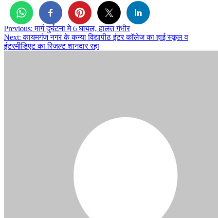
Post
Previous:
मार्ग दुर्घटना मे 6 घायल, हालत गंभीर
Next:
कायमगंज नगर के कन्या विद्यापीठ इंटर कॉलेज का हाई स्कूल व
navigation
इंटरमीडिएट का रिजल्ट शानदार रहा