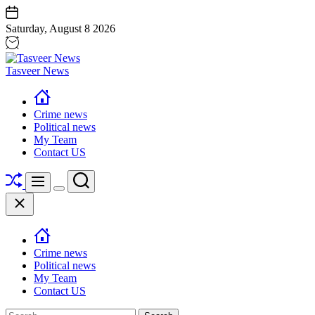
Skip
Saturday, August 8 2026
to
content
Tasveer News
Crime news
Political news
My Team
Contact US
Shuffle
Search
Menu
Switch
Close
color
mode
Crime news
Political news
My Team
Contact US
Search