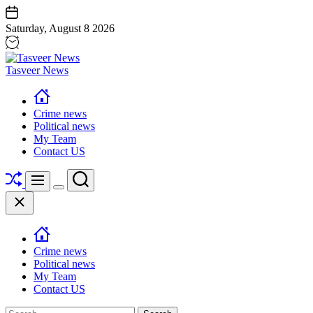
Skip
Saturday, August 8 2026
to
content
Tasveer News
Crime news
Political news
My Team
Contact US
Shuffle
Search
Menu
Switch
Close
color
mode
Crime news
Political news
My Team
Contact US
Search