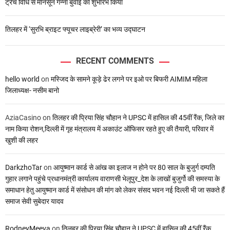
ट्रेंच विधि से मानसून गन्ना बुवाई का शुभारंभ किया
तिलहर में ‘सुरभि ब्राइट फ्यूचर लाइब्रेरी’ का भव्य उद्घाटन
RECENT COMMENTS
hello world
on
मस्जिद के सामने कूड़े ढेर लगने पर इओ पर बिफरी AIMIM महिला
जिलाध्यक्ष- नसीम बानो
AziaCasino
on
तिलहर की प्रिया सिंह चौहान ने UPSC में हासिल की 45वीं रैंक, जिले का
नाम किया रोशन,दिल्ली में गृह मंत्रालय में अकाउंट ऑफिसर रहते हुए की तैयारी, परिवार में
खुशी की लहर
DarkzhoTar
on
आयुष्मान कार्ड से आंख का इलाज न होने पर 80 साल के बुजुर्ग दम्पति
गुहार लगाने पहुंचे प्रधानमंत्री कार्यालय वाराणसी भेलूपुर_देश के लाखों बुजुर्गो की समस्या के
समाधान हेतु आयुष्मान कार्ड में संसोधन की मांग को लेकर संसद भवन नई दिल्ली भी जा सकते हैं
समाज सेवी सुबेदार यादव
RodneyMeeva
on
तिलहर की प्रिया सिंह चौहान ने UPSC में हासिल की 45वीं रैंक,