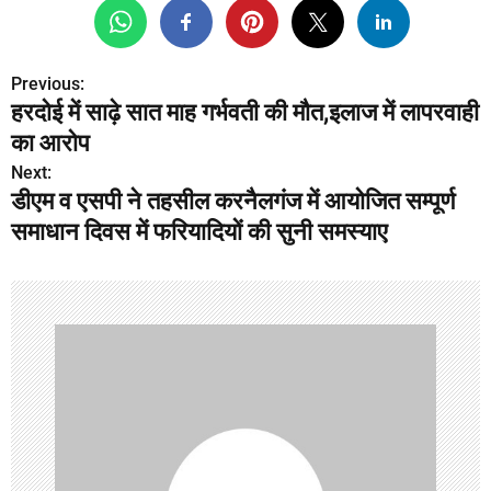
Previous:
P
हरदोई में साढ़े सात माह गर्भवती की मौत,इलाज में लापरवाही
o
का आरोप
s
Next:
डीएम व एसपी ने तहसील करनैलगंज में आयोजित सम्पूर्ण
t
समाधान दिवस में फरियादियों की सुनी समस्याए
n
a
v
i
g
a