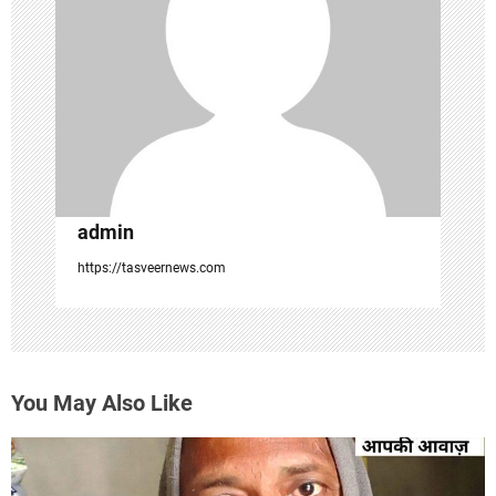
t
i
o
n
admin
https://tasveernews.com
You May Also Like