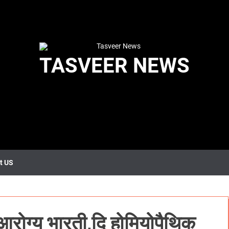
TASVEER NEWS
t US
आरोग्य भारती,दि होमियोपैथिक