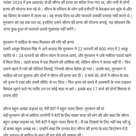
नवंबर 2024 में इस अकाउंट से ही सौरभ की हत्या का संदेश भेजा गया था, और तभी से दोनों
हत्या की योजना बना रहे थे। सौरभ के परिवार के लोग उसे प्रॉपर्टी से बेदखल कर चुके थे और
वह किराए के मकान में रहता था। वह शराब पीता था और घरवाले उसकी परवाह नहीं करते थे।
मुस्कान को यह सब पता था, इसलिए उसने सौरभ की हत्या की योजना बनाई, यह सोचकर कि
अगर कुछ हुआ तो घरवाले उससे पूछताछ नहीं करेंगे।
मुस्कान ने साहिल के साथ मिलकर की पति की हत्या
एसपी आयुष विक्रम सिंह ने आगे बताया कि मुस्कान ने 22 फरवरी को 800 रुपए में 2 चाकू
खरीदे थे। 24 फरवरी को सौरभ लंदन से वापस आया, और मुस्कान ने उसे नशीला पदार्थ खाने
में मिला दिया। पहले शराब में दवा मिलाने की कोशिश की, लेकिन सौरभ ने शराब नहीं पी। फिर
उसने खाने में नशे की गोलियां मिलाई, जिससे सौरभ बेहोश हो गया। उसके बाद, मुस्कान ने
साहिल को घर बुलाया और दोनों ने सौरभ की हत्या कर दी। 5 मार्च को, दोनों ने सौरभ के शव
को ड्रम में रखा और उसमें सीमेंट से भर दिया। फिर ड्रम को कमरे में अलमारी के पास रखकर
शिमला घूमने चले गए ताकि उन पर कोई शक ना करे। इसके बाद 17 मार्च को दोनों शिमला से
वापस लौटे
सौरभ बहुत अच्छा लड़का था, मेरी बेटी ने बहुत गलत किया: मुस्कान की मां
वहीं मुस्कान की मां कविता रस्तोगी ने बेटी के लिए सख्त सजा की मांग की और कहा कि सौरभ
बहुत अच्छा लड़का था, मेरी बेटी ने बहुत गलत किया है। मैं यह दिखावे के लिए नहीं कह रही हूं,
वो बच्चा बहुत अच्छा था। उन्होंने कहा कि उनका बेटा सौरभ की हत्या के बाद डिप्रेशन में है
और भगवान से साहिल के साथ भी बुरा होने की कामना की।