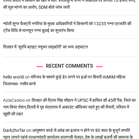
रास्ता विवाद में किसान की खेत में मौतः वराविकु में पत्नी ने लेखपाल पर लगाया 70 हजार रुपए
की घूस मांगने का आरोप, SDM बोले जांच जारी
न्योली शुगर फैक्ट्री नगरिया के मुख्य अधिकारियों ने किसानों को 13235 गन्ना प्रजाति की
ट्रेंच विधि से मानसून गन्ना बुवाई का शुभारंभ किया
तिलहर में ‘सुरभि ब्राइट फ्यूचर लाइब्रेरी’ का भव्य उद्घाटन
RECENT COMMENTS
hello world
on
मस्जिद के सामने कूड़े ढेर लगने पर इओ पर बिफरी AIMIM महिला
जिलाध्यक्ष- नसीम बानो
AziaCasino
on
तिलहर की प्रिया सिंह चौहान ने UPSC में हासिल की 45वीं रैंक, जिले का
नाम किया रोशन,दिल्ली में गृह मंत्रालय में अकाउंट ऑफिसर रहते हुए की तैयारी, परिवार में
खुशी की लहर
DarkzhoTar
on
आयुष्मान कार्ड से आंख का इलाज न होने पर 80 साल के बुजुर्ग दम्पति
गुहार लगाने पहुंचे प्रधानमंत्री कार्यालय वाराणसी भेलूपुर_देश के लाखों बुजुर्गो की समस्या के