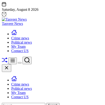
Skip
to
Saturday, August 8 2026
content
Tasveer News
Crime news
Political news
My Team
Contact US
Shuffle
Search
Menu
Switch
Close
color
mode
Crime news
Political news
My Team
Contact US
Search