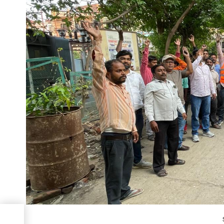
र
 मचा