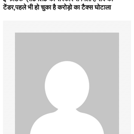
a
टेंडर,पहले भी हो चुका है करोड़ो का टैक्स घोटाला
v
i
g
a
t
i
o
n