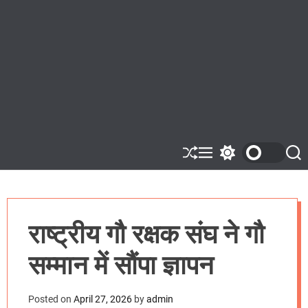
S
M
S
S
h
e
w
e
u
n
i
a
ff
u
t
r
l
c
c
e
h
h
राष्ट्रीय गौ रक्षक संघ ने गौ
c
o
l
सम्मान में सौंपा ज्ञापन
o
r
m
o
Posted on
April 27, 2026
by
admin