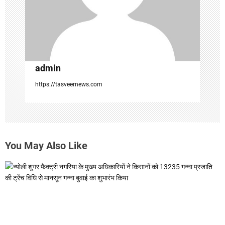
o
n
admin
https://tasveernews.com
You May Also Like