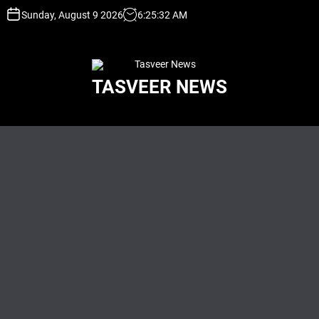
S
Sunday, August 9 2026
6
:
25
:
33
AM
k
i
p
t
TASVEER NEWS
o
c
o
n
t
e
n
t